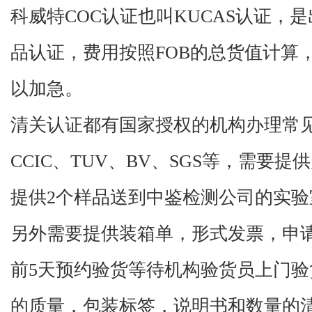
科威特COC
认证也叫
KUCAS
认证
，
是
品认证，费用按照
FOB
的总货值计算
以加急。
清关认证都有国家授权的机构办理常
CCIC、TUV、BV、SGS
等，需要提供
提供
2
个样品送到
中鉴检测公司的实验
另外需要
提供装箱单，形式发票，申
前
5
天预约验货等待机构验货员上门验
的质量，包装标签，说明书和数量的