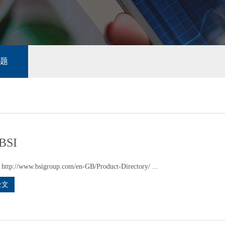
题
BSI
tp://www.bsigroup.com/en-GB/Product-Directory/ ...
全文