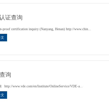
认证查询
n-proof certification inquiry (Nanyang, Henan) http://www.chin...
全文
E查询
ttp://www.vde.com/en/Institute/OnlineService/VDE-a...
全文