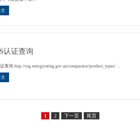
全文
PS认证查询
 http://reg.energyrating.gov.au/comparator/product_types/ ...
全文
1
2
下一页
尾页