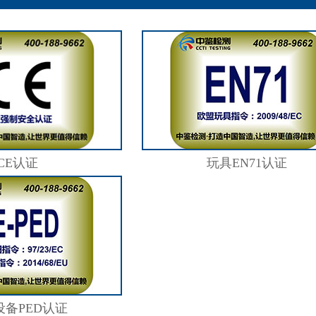
CE认证
玩具EN71认证
设备PED认证