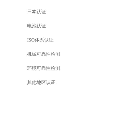
日本认证
电池认证
ISO体系认证
机械可靠性检测
环境可靠性检测
其他地区认证