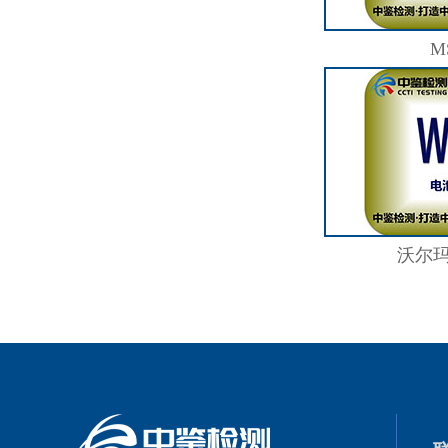
M
沃尔玛