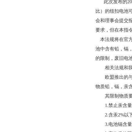
此次发布的
2
比）的纽扣电池可
会和理事会提交
要求，但在本指
本法规将在官
池中含有铅，镉
的限制，废旧电
相关法规和我
欧盟推出的与
物质铅，镉，汞
其限制物质要
1.禁止汞含量
2.含汞2%
3.电池镉含