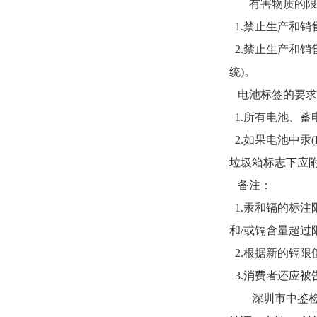
有害物质的限
1.禁止生产和销
2.禁止生产和销
统)。
电池标签的要求
1.所有电池、
2.如果电池中汞(Hg
垃圾箱标志下应
备注：
1.汞和镉的标注
和/或镉含量超
2.根据新的镉限值
3.消费者还应
深圳市中鉴