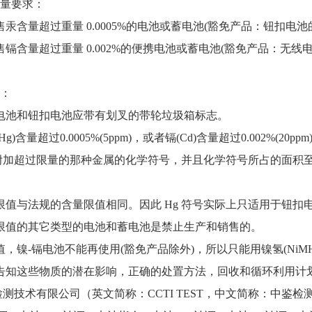
量要求：
售汞含量超过重量 0.0005%的电池或蓄电池(豁免产品：钮扣电池
售镉含量超过重量 0.002%的便携电池或蓄电池(豁免产品：
：
蓄电池和钮扣电池应带有划叉的带轮垃圾箱标志。
)含量超过0.0005%(5ppm)，或者镉(Cd)含量超过0.002%(20pp
附加超过限量的那种金属的化学符号，并且化学符号所占的面积
限值与法规的含量限值相同。因此 Hg 符号实际上只适用于钮扣
过限值的其它类型的电池和蓄电池是禁止生产和销售的。
，镍-镉电池不能再使用(豁免产品除外)，所以只能用镍氢(NiMH)
被告知这些物质的潜在影响，正确的处置方法，回收和循环利用计
检测技术有限公司（英文简称：
CCTI TEST，中文简称：中