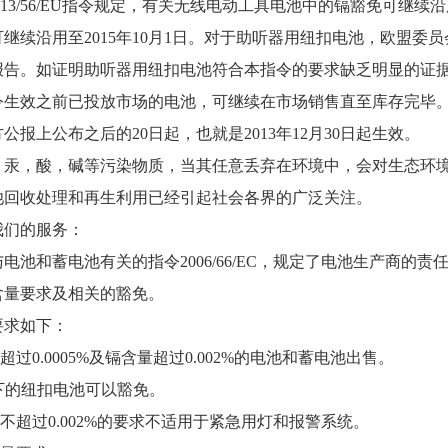
013/56/EU指令规定，有关无线电动工具电池中的镉豁免可继续沿
继续沿用至2015年10月1日。对于助听器用纽扣电池，欧盟委员
报告。如证明助听器用纽扣电池符合本指令的要求缺乏明显的证
令生效之前已投放市场的电池，可继续在市场销售直至库存完毕
方公报上公布之后的
20日起，也就是2013年12月30日起生效。
，汞，酸，碱等污染物质，当其任意丢弃在环境中，会对生态环
池回收处理和再生利用已经引起社会各界的广泛关注。
们的服务：
电池和蓄电池有关的指令
2006/66/EC，规定了电池生产
含量要求及相关的豁免。
求如下：
超过0.0005%及镉含量超过0.002%的电池和蓄电池出售。
以下的纽扣电池可以豁免。
量不超过0.002%的要求不适用于紧急用灯和报警系统。