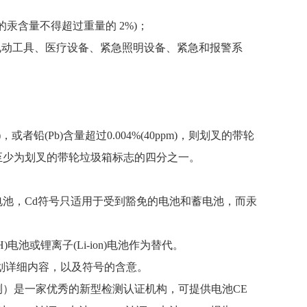
的汞含量不得超过重量的 2%)；
无线电动工具、医疗设备、紧急照明设备、紧急和报警系
m)，或者铅(Pb)含量超过0.004%(40ppm)，则划叉的带轮
至少为划叉的带轮垃圾箱标志的四分之一。
电池，Cd符号只适用于受到豁免的电池和蓄电池，而汞
电池或锂离子(Li-ion)电池作为替代。
划详细内容，以及符号的含意。
鉴检测）是一家优秀的新型检测认证机构，可提供
电池
CE