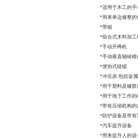
*适用于木工的手
*用来单边修整的
*带锯
*组合式木料加工
*手动开榫机
*手动垂直轴铸模
*便协式链锯
*冲压床,包括金
*用于塑料及橡胶
*用于地下工作
*带有压缩机构
*防护设备及带
*汽车提升设备
*用来提升人的设