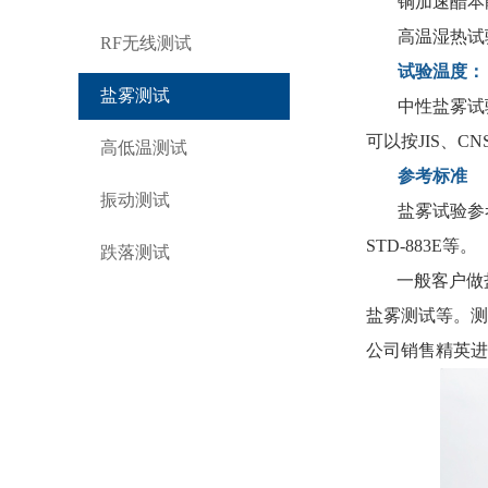
铜加速醋本
高温湿热试
RF无线测试
试验温度：
盐雾测试
中性盐雾试
可以按JIS、C
高低温测试
参考标准
振动测试
盐雾试验参
STD-883E等。
跌落测试
一般客户做
盐雾测试等
。测
公司销售精英
进