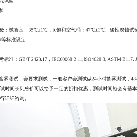
能试验
验
验：试验室：
35℃±1℃，b.饱和空气桶：47℃±1℃、酸性腐蚀试
NS等标准设定
考标准：
GB/T 2423.17，IEC60068-2-11,ISO4628-3, ASTM B117, JI
盐雾测试，会要求测试
，
一般客户会测试做
24
小时盐雾测试，
48
试时间长则总价可以给予一定的折扣优惠，测试时间短会有基本
行详细咨询。