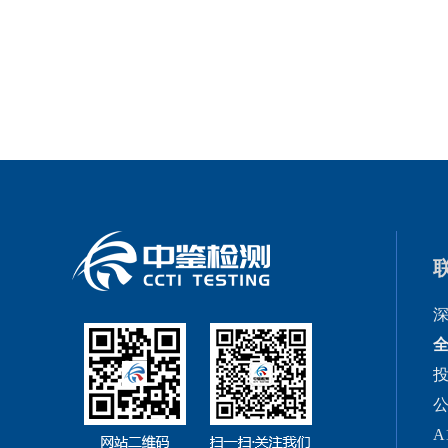
全
投
公
A