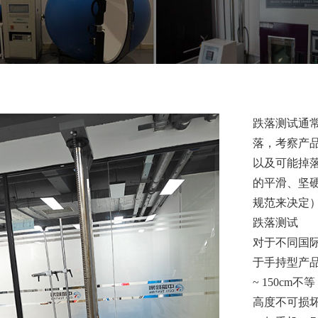
跌落测试通
落，考察产
以及可能掉
的平滑、坚
规范来决定
跌落测试
对于不同国
于手持型产
~ 150cm
高度不可损坏，